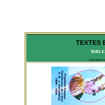
TEXTES 
BIBLE
< Document 