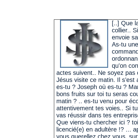
[..] Que 
collier
..
Si
envoie sa
As-tu un
commande
ordonnanc
qu'on con
actes suivent
..
Ne soyez pas de
Jésus visite ce matin. Il s’est 
es-tu ? Joseph où es-tu ? Mar
bons fruits sur toi tu seras 
matin
? ..
es-tu venu pour éco
attentivement tes voies
..
Si tu
vas réussir dans tes entrepri
Que viens-tu chercher ici ? to
licencié(e) en adultère !? ... a
vous querellez chez vous, sur