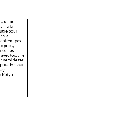
 ,
, on ne
ain à la
 utile pour
ns la
rentrent pas
e prie,,,
êmes nos
 avec toi,.
.,
le
l'ennemi de tes
réputation vaut
 agit
ur
Kotyn