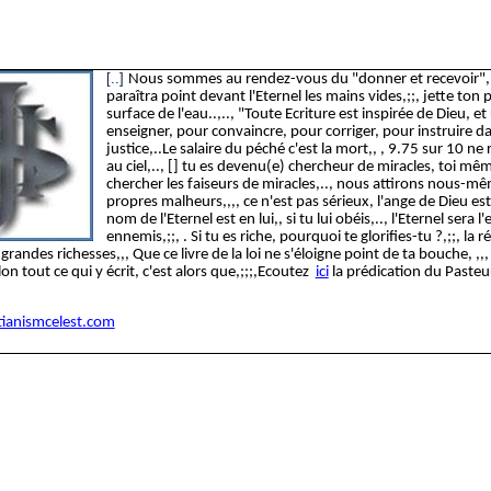
[..]
Nous sommes au rendez-vous du "donner et recevoir"
,
paraîtra point devant l'Eternel les mains vides,;;, jette ton p
surface de l'eau..,.., "Toute Ecriture est inspirée de Dieu, et
enseigner, pour convaincre, pour corriger, pour instruire da
justice,..Le salaire du péché c'est la mort,
, ,
9.75 sur 10 ne 
au ciel,.., [] tu es devenu(e) chercheur de miracles, toi mêm
chercher les faiseurs de miracles,.., nous attirons nous-m
propres malheurs,,,, ce n'est pas sérieux, l'ange de Dieu est
nom de l'Eternel est en lui,, si tu lui obéis,.., l'Eternel sera 
ennemis,;;, . Si tu es riche, pourquoi te glorifies-tu ?,;;, la 
grandes richesses
,,,
Que ce livre de la loi ne s'éloigne point de ta bouche, ,,,
on tout ce qui y écrit, c'est alors que,;;;,Ecoutez
ici
la prédication du Paste
ianismcelest.com