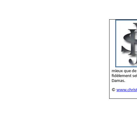
mieux que de 
fidèlement sel
Damas.
©
www.christ