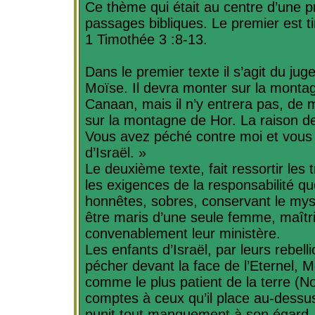
Ce thème qui était au centre d’une p
passages bibliques. Le premier est 
1 Timothée 3 :8-13.
Dans le premier texte il s’agit du ju
Moïse. Il devra monter sur la montag
Canaan, mais il n’y entrera pas, de
sur la montagne de
Hor
. La raison d
Vous avez péché contre moi et vous 
d’Israël. »
Le deuxième texte, fait ressortir les 
les exigences de la responsabilité que
honnêtes, sobres, conservant le mystè
être maris d’une seule femme, maîtris
convenablement leur ministère.
Les enfants d’Israël, par leurs rebell
pécher devant la face de l’Eternel, M
comme le plus patient de la terre (
comptes à ceux qu’il place au-dessus
punit tout manquement à son égard,