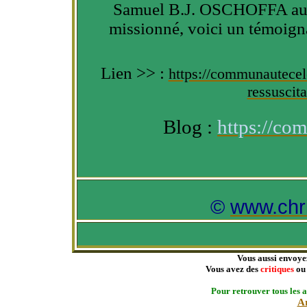
Samuel B.J. OSCHOFFA au no
missionné, voici un témoigna
Lien >> :
https://communautecele
ressuscit
Blog :
https://co
©
www.chri
Vous aussi envoyez
Vous avez des
critiques
o
Pour retrouver tous les a
Ar