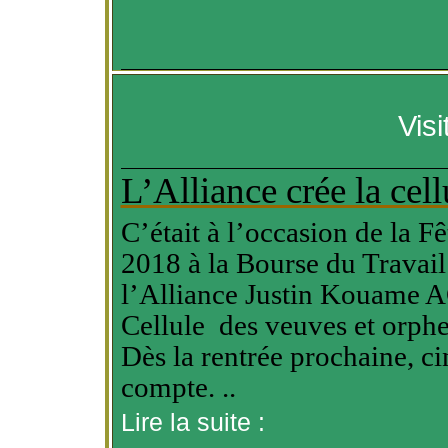
Vis
L’Alliance crée la cel
C’était à l’occasion de la 
2018 à la Bourse du Travail 
l’Alliance Justin
Kouame
AC
Cellule des veuves et orphel
Dès la rentrée prochaine, ci
compte. ..
Lire la suite :