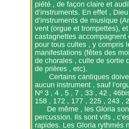
piété , de façon claire et aud
d'instruments. En
effet ,
Dieu 
d'instruments de musique (Am
vent (orgue et trompettes), e
castagnettes accompagnent ce
pour tous cultes , y compris l
manifestations (fêtes des moi
de chorales , culte de sortie 
de prières ,
etc
).
Certains cantiques doive
aucun instrument , sauf l'orgu
Nº 3 , 4 , 5 , 7 , 33 , 42 , 46b
158 , 172 , 177 , 225 , 243 , 
De
même ,
les Gloria son
percussion. Ils sont
vifs ,
c'es
rapides. Les Gloria rythmés n