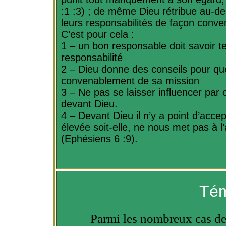
:1
:3) ; de même Dieu rétribue au-de
leurs responsabilités de façon conven
C’est pour cela
:
1 – un bon responsable doit savoir 
responsabilité
2 – Dieu donne des conseils pour qu
convenablement de sa mission
3 – Ne pas se laisser influencer par c
devant Dieu.
4 – Devant Dieu il n’y a point d’acce
élevée soit-elle, ne nous met pas à l
(Ephésiens 6 :9).
Tém
Parmi les nombreux cas de 